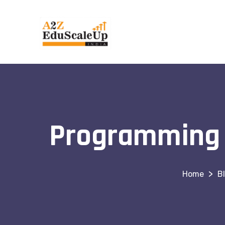
Programming C
>
B