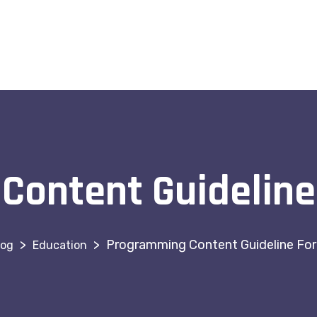
ontent Guideline
>
>
Programming Content Guideline For
log
Education